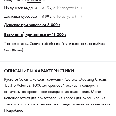
Из пунктов
выдачи
—
, c 10 августа (пн)
449
₽
Доставка курьером —
, c 10 августа (пн)
699
₽
Дешевле при заказе от 3 000
₽
*
Бесплатно
при заказе от 11 000
₽
* за исключением Сахалинской области, Камчатского края и республики
Саха (Якутия).
ОПИСАНИЕ И ХАРАКТЕРИСТИКИ
Kydra Le Salon Оксидант кремовый Kydroxy Oxidizing Cream,
1,5% 5 Volumes, 1000 мл Кремовый оксидант содержит
оптимальное процентное содержание окислителя. Может
использоваться для приготовления красок для окрашивания
тон в тон или на тон темнее без предварительного осветления.
Используется в необходимой пропорции, указанной в
Подробнее