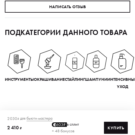
НАПИСАТЬ ОТЗЫВ
ПОДКАТЕГОРИИ ДАННОГО ТОВАРА
ИНСТРУМЕНТЫ
ОКРАШИВАНИЕ
СТАЙЛИНГ
ШАМПУНИ
ИНТЕНСИВНЫ
УХОД
для
бьюти-мастера
2 030
₽
в сплит
603₽
2 410
КУПИТЬ
₽
+ 48 бонусов