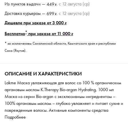
Из пунктов
выдачи
—
, c 12 августа (ср)
449
₽
Доставка курьером —
, c 12 августа (ср)
699
₽
Дешевле при заказе от 3 000
₽
*
Бесплатно
при заказе от 11 000
₽
* за исключением Сахалинской области, Камчатского края и республики
Саха (Якутия).
ОПИСАНИЕ И ХАРАКТЕРИСТИКИ
Lakme Маска увлажняющая для волос со 100 % органическим
аргановым маслом K.Therapy Bio-argan Hydrating, 1000 мл
Маска из серии Bio-argan с эксклюзивным ингредиентом –
100% аргановым маслом – глубоко увлажняет и питает сухие и
поврежденные волосы. Активные компоненты средства
оказывают антиоксидантное действие и защищают
Подробнее
окрашенные волосы от неблагоприятных факторов