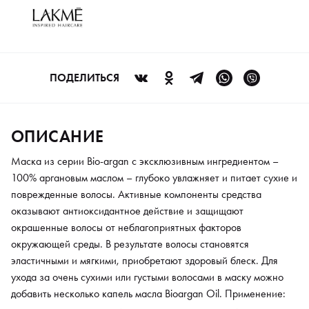
окружающей среды. В результате волосы становятся
эластичными и мягкими, приобретают здоровый блеск. Для
ухода за очень сухими или густыми волосами в маску можно
добавить несколько капель масла Bioargan Oil. Применение:
равномерно распределить средство по вымытым и высушенным
ПОДЕЛИТЬСЯ
полотенцем волосам. Оставить для воздействия на 5 минут,
затем смыть водой.
ОПИСАНИЕ
Маска из серии Bio-argan с эксклюзивным ингредиентом –
100% аргановым маслом – глубоко увлажняет и питает сухие и
поврежденные волосы. Активные компоненты средства
оказывают антиоксидантное действие и защищают
окрашенные волосы от неблагоприятных факторов
окружающей среды. В результате волосы становятся
эластичными и мягкими, приобретают здоровый блеск. Для
ухода за очень сухими или густыми волосами в маску можно
добавить несколько капель масла Bioargan Oil. Применение: