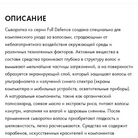
применения сыворотки волосы приобретают гладкость и
шелковистость, легко расчесываются. Средство не содержит
ОПИСАНИЕ
парабенов, искусственных красителей и компонентов
животного происхождения. Применение: выдавить на ладонь
Сыворотка из серии Full Defence создана специально для
1-3 капли сыворотки и равномерно распределить по влажным
комплексного ухода за волосами, страдающими от
или сухим волосам, не смывать.
неблагоприятного воздействия окружающей среды и
различных техногенных факторов. Активные вещества в
составе средства проникают глубоко в структуру волос и
вымывают мельчайшие частицы загрязнений, а на поверхности
образуется экранирующий слой, который защищает волосы от
ультрафиолета и излучений синего спектра (экраны
компьютера и мобильных устройств, осветительные приборы).
А натуральные компоненты, такие как органический
полисахарид, соевое масло и экстракты риса, питают волосы
изнутри, наполняя их влагой и здоровым сиянием. После
применения сыворотки волосы приобретают гладкость и
шелковистость, легко расчесываются. Средство не содержит
парабенов, искусственных красителей и компонентов