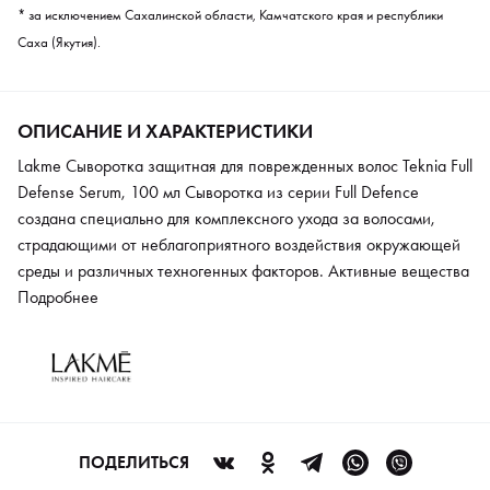
* за исключением Сахалинской области, Камчатского края и республики
Саха (Якутия).
ОПИСАНИЕ И ХАРАКТЕРИСТИКИ
Lakme Сыворотка защитная для поврежденных волос Teknia Full
Defense Serum, 100 мл Сыворотка из серии Full Defence
создана специально для комплексного ухода за волосами,
страдающими от неблагоприятного воздействия окружающей
среды и различных техногенных факторов. Активные вещества
в составе средства проникают глубоко в структуру волос и
Подробнее
вымывают мельчайшие частицы загрязнений, а на поверхности
образуется экранирующий слой, который защищает волосы от
ультрафиолета и излучений синего спектра (экраны
компьютера и мобильных устройств, осветительные приборы).
А натуральные компоненты, такие как органический
полисахарид, соевое масло и экстракты риса, питают волосы
ПОДЕЛИТЬСЯ
изнутри, наполняя их влагой и здоровым сиянием. После