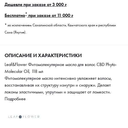
Дешевле при заказе от 3 000
₽
*
Бесплатно
при заказе от 11 000
₽
* за исключением Сахалинской области, Камчатского края и республики
Саха (Якутия).
ОПИСАНИЕ И ХАРАКТЕРИСТИКИ
Leaf&Flower Фитомолекулярное масло для волос CBD Phyto-
Molecular Oil, 118 мл
Фитомолекулярное масло интенсивно увлажняет волосы,
восстанавливая их структуру изнутри и снаружи. Делает
локоны эластичными, упругими и защищает от ломкости.
Комплекс натуральных масел глубоко питает волосы,
Подробнее
усиливает их блеск и предотвращает обезвоживание. Сквалан
смягчает и укрепляет пряди, масло конопли придает упругость,
а экстракт баобаба поддерживает эластичность кожи головы.
Формула с CBD Corrective Complex улучшает качество волос и