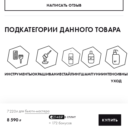
НАПИСАТЬ ОТЗЫВ
ПОДКАТЕГОРИИ ДАННОГО ТОВАРА
ИНСТРУМЕНТЫ
ОКРАШИВАНИЕ
СТАЙЛИНГ
ШАМПУНИ
ИНТЕНСИВНЫ
УХОД
для
бьюти-мастера
7 220
₽
в сплит
2148₽
8 590
КУПИТЬ
₽
+ 172 бонусов