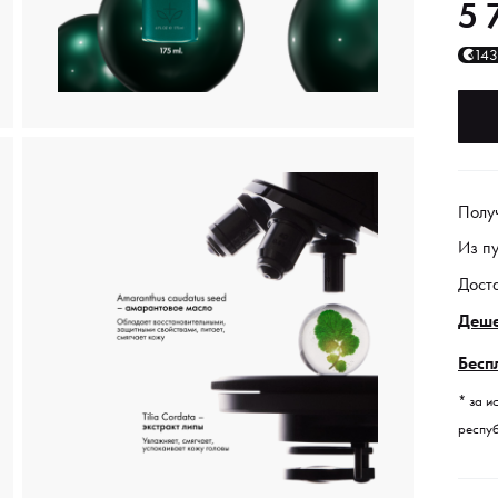
5 
14
Полу
Из п
Дост
Деше
Бесп
* за и
респуб