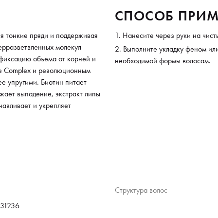
СПОСОБ ПРИМ
яя тонкие пряди и поддерживая
Нанесите через руки на чис
ерразветвленных молекул
Выполните укладку феном ил
 фиксацию объема от корней и
необходимой формы волосам.
ive Complex и революционным
ее упругими. Биотин питает
жает выпадение, экстракт липы
навливает и укрепляет
Структура волос
31236