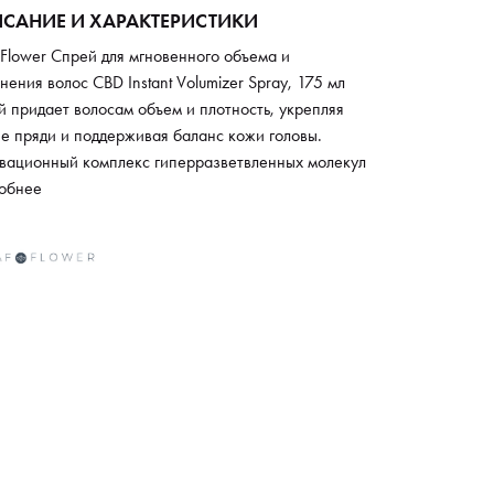
САНИЕ И ХАРАКТЕРИСТИКИ
Flower Спрей для мгновенного объема и
нения волос CBD Instant Volumizer Spray, 175 мл
 придает волосам объем и плотность, укрепляя
е пряди и поддерживая баланс кожи головы.
вационный комплекс гиперразветвленных молекул
ает незаметный каркас, обеспечивая стойкую
обнее
цию объема от корней и увеличивая густоту волос.
ула с CBD Corrective Complex и революционным
имером улучшает текстуру, делая локоны более
ими. Биотин питает кожу головы, защищает от
них факторов и снижает выпадение, экстракт липы
няет и смягчает, а амарантовое масло
анавливает и укрепляет структуру волос.