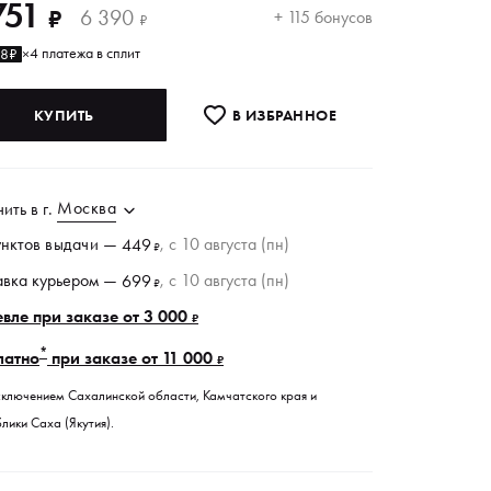
751
6 390
₽
+ 115 бонусов
₽
4 платежа в сплит
38₽
×
КУПИТЬ
В ИЗБРАННОE
Москва
чить в
г.
унктов
выдачи
—
, c 10 августа (пн)
449
₽
авка курьером —
, c 10 августа (пн)
699
₽
вле при заказе от 3 000
₽
*
латно
при заказе от 11 000
₽
сключением Сахалинской области, Камчатского края и
лики Саха (Якутия).