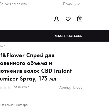
Бонусы за покупки
Помощь
0
МАСТЕР-КЛАССЫ
5 МЛ
af&Flower Спрей для
новенного объема и
отнения волос CBD Instant
umizer Spray, 175 мл
Артикул
LF033
ОТЗЫВОВ
0
для
бьюти-мастера
₽