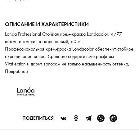
ОПИСАНИЕ И ХАРАКТЕРИСТИКИ
Londa Professional Стойкая крем-краска Londacolor, 4/77
шатен интенсивно-коричневый, 60 мл
Профессиональная крем-краска Londacolor обеспечит стойкое
окрашивание волос. Средство содержит микросферы
Vitaflection и дарит волосам не только насыщенность оттенка,
но и здоровый блеск. Формула краски обогащена
Подробнее
натуральными восками и липидами, поэтому она оказывает
ухаживающее действие и обеспечивает целостность структуры
волоса. Краска полностью закрашивает седину и обладает
осветляющей способностью до 5 уровней. Красящие пигменты
глубоко проникают в структуру волоса, цвет волос получается
ровный и стойкий.
ПОДЕЛИТЬСЯ