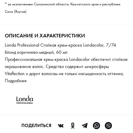
* за исключением Сахалинской области, Камчатского края и республики
Саха (Якутия).
ОПИСАНИЕ И ХАРАКТЕРИСТИКИ
Londa Professional Стойкая крем-краска Londacolor, 7/74
блонд коричнево-медный, 60 мл
Профессиональная крем-краска Londacolor обеспечит стойкое
окрашивание волос. Средство содержит микросферы
Vitaflection и дарит волосам не только насыщенность оттенка,
но и здоровый блеск. Формула краски обогащена
Подробнее
натуральными восками и липидами, поэтому она оказывает
ухаживающее действие и обеспечивает целостность структуры
волоса. Краска полностью закрашивает седину и обладает
осветляющей способностью до 5 уровней. Красящие пигменты
глубоко проникают в структуру волоса, цвет волос получается
ровный и стойкий.
ПОДЕЛИТЬСЯ