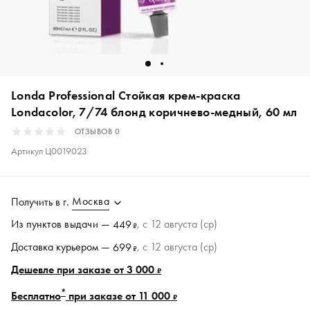
Londa Professional Стойкая крем-краска
Londacolor, 7/74 блонд коричнево-медный, 60 мл
ОТЗЫВОВ
0
Артикул
Ц0019023
Москва
Получить в
г.
Из пунктов
выдачи
—
, c 12 августа (ср)
449
₽
Доставка курьером —
, c 12 августа (ср)
699
₽
Дешевле при заказе от 3 000
₽
*
Бесплатно
при заказе от 11 000
₽