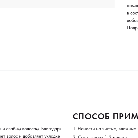
помо
в сос
добав
работ
Подр
визуа
объем
жела
конд
СПОСОБ ПРИМ
м и слабым волосам. Благодаря
Нанести на чистые, влажные 
ет волос и добавляет укладке
Смыть через 1-3 минуты.