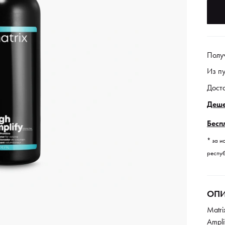
Полу
Из п
Дост
Деше
Бесп
* за и
респуб
ОПИ
Маtri
Аmpli