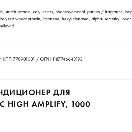
e, starch acetate, cetyl esters, phenoxyethanol, parfum / fragrance, isop
olyzed wheat protein, limonene, hexyl cinnamal, alpha-isomethyl ionone, 
yellow 5
 КПП 770901001 / ОГРН 1187746643193
ОНДИЦИОНЕР ДЛЯ
 HIGH АMPLIFY, 1000