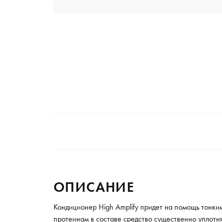
ОПИСАНИЕ
Кондиционер High Аmрlify придет на помощь тонки
протеинам в составе средство существенно уплотня