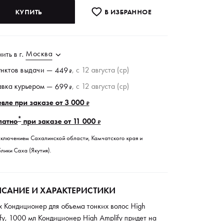
КУПИТЬ
В ИЗБРАННОE
Москва
чить в
г.
унктов
выдачи
—
, c 12 августа (ср)
449
₽
авка курьером —
, c 12 августа (ср)
699
₽
вле при заказе от 3 000
₽
*
латно
при заказе от 11 000
₽
сключением Сахалинской области, Камчатского края и
лики Саха (Якутия).
САНИЕ И ХАРАКТЕРИСТИКИ
x Кондиционер для объема тонких волос High
fy, 1000 мл Кондиционер High Аmрlify придет на