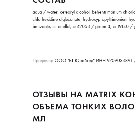
aqua / water, cetearyl alcohol, behentrimonium chlorid
chlorhexidine digluconate, hydroxypropyltrimonium hydr
benzoate, citronellol, ci 42053 / green 3, ci 19140 / 
Продавец:
ООО "БТ Юнайтед" ИНН 9709033891 /
ОТЗЫВЫ НА МАTRIX К
ОБЪЕМА ТОНКИХ ВОЛОС
МЛ