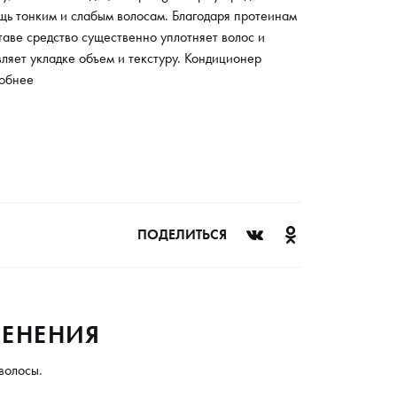
щь тонким и слабым волосам. Благодаря протеинам
таве средство существенно уплотняет волос и
ляет укладке объем и текстуру. Кондиционер
ает без силиконов и не утяжеляет волос. Пряди
обнее
льно становятся гуще и объемнее и сохраняют
 длительное время. Для усиления эффекта
тельно сочетать использование шампуня и
иционера для увеличения объема.
ПОДЕЛИТЬСЯ
ЕНЕНИЯ
волосы.