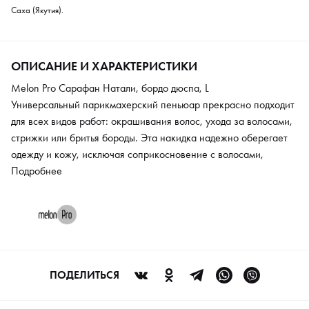
Саха (Якутия).
ОПИСАНИЕ И ХАРАКТЕРИСТИКИ
Melon Pro Сарафан Натали, бордо дюспа, L
Универсальный парикмахерский пеньюар прекрасно подходит
для всех видов работ: окрашивания волос, ухода за волосами,
стрижки или бритья бороды. Эта накидка надежно оберегает
одежду и кожу, исключая соприкосновение с волосами,
которые свободно скользят по гладкому материалу без
Подробнее
наэлектризованности и прилипания. Пеньюар выполнен из
первоклассного водоотталкивающего материала,
пропитанного специальным составом, защищающим от влаги,
косметических продуктов и красителей.
ПОДЕЛИТЬСЯ