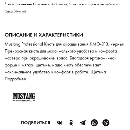
* за исключением Сахалинской области, Камчатского края и республики
Саха (Якутия).
ОПИСАНИЕ И ХАРАКТЕРИСТИКИ
Mustang Professional Кисть для окрашивания KMO-013, черный
Прекрасная кисть для максимального удобства и комфорта
мастера при окрашивании волос. Благодаря эргономичной
форме и мягкой щетине, наша кисть обеспечивает
максимальное удобство и комфорт в работе. Щетина
позволяет аккуратно и без неприятных ощущений для клиента
Подробнее
наносить краску на волосы, а также бережет ваши нервы.
Форма ручки была тщательно продумана для комфортного
использования, и группа парикмахеров-тестировщиков
подтвердила, что она идеально подходит для работы.
ПОДЕЛИТЬСЯ