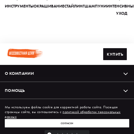
ИНСТРУМЕНТЫ
ОКРАШИВАНИЕ
СТАЙЛИНГ
ШАМПУНИ
ИНТЕНСИВНЫ
УХОД
КУПИТЬ
О КОМПАНИИ
ПОМОЩЬ
Подпишись на нас в соцсетях
Мы используем файлы cookie для корректной работы сайта. Посещая
страницы сайта, вы соглашаетесь с
политикой обработки персональных
данных
СОГЛАСЕН