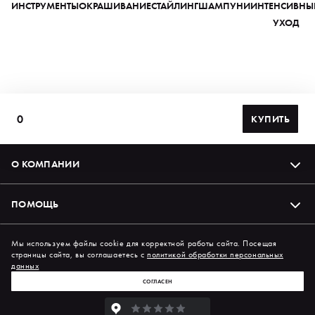
ИНСТРУМЕНТЫ
ОКРАШИВАНИЕ
СТАЙЛИНГ
ШАМПУНИ
ИНТЕНСИВНЫ
УХОД
0
КУПИТЬ
О КОМПАНИИ
ПОМОЩЬ
Подпишись на нас в соцсетях
Мы используем файлы cookie для корректной работы сайта. Посещая
страницы сайта, вы соглашаетесь с
политикой обработки персональных
данных
СОГЛАСЕН