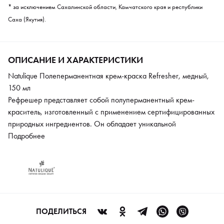
* за исключением Сахалинской области, Камчатского края и республики
Саха (Якутия).
ОПИСАНИЕ И ХАРАКТЕРИСТИКИ
Natulique Полеперманентная крем-краска Refresher, медный,
150 мл
Рефрешер представляет собой полуперманентный крем-
краситель, изготовленный с применением сертифицированных
природных ингредиентов. Он обладает уникальной
способностью придавать седым волосам холодный пепельный
Подробнее
оттенок, а также усиливать насыщенность и глубину серых
тонов. Благодаря своему действию, он создает эффект
глубокого темно-серого пепельного цвета на светлых волосах,
что позволяет добиться желаемого результата без лишних
усилий. Краситель эффективно устраняет нежелательные
оранжевые оттенки и помогает скрыть седину.
ПОДЕЛИТЬСЯ