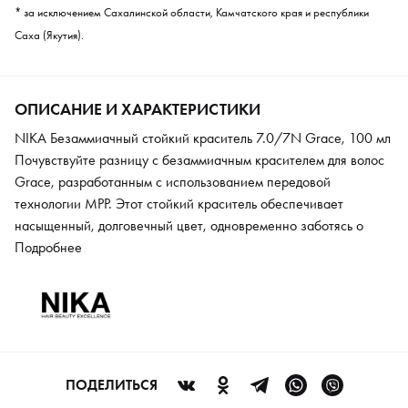
* за исключением Сахалинской области, Камчатского края и республики
Саха (Якутия).
ОПИСАНИЕ И ХАРАКТЕРИСТИКИ
NIKA Безаммиачный стойкий краситель 7.0/7N Grace, 100 мл
Почувствуйте разницу с безаммиачным красителем для волос
Grace, разработанным с использованием передовой
технологии MPP. Этот стойкий краситель обеспечивает
насыщенный, долговечный цвет, одновременно заботясь о
здоровье ваших волос. Формула без аммиака минимизирует
Подробнее
повреждения, а специальная комбинация компонентов
гарантирует не только превосходное окрашивание, но и
интенсивный уход, придавая волосам блеск, мягкость и силу.
ПОДЕЛИТЬСЯ