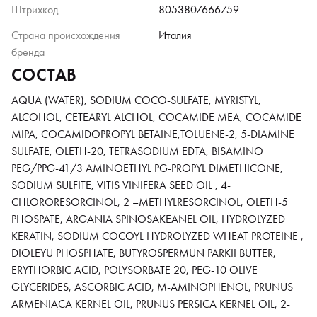
Штрихкод
8053807666759
Страна происхождения
Италия
бренда
СОСТАВ
AQUA (WATER), SODIUM COCO-SULFATE, MYRISTYL,
ALCOHOL, CETEARYL ALCHOL, COCAMIDE MEA, COCAMIDE
MIPA, COCAMIDOPROPYL BETAINE,TOLUENE-2, 5-DIAMINE
SULFATE, OLETH-20, TETRASODIUM EDTA, BISAMINO
PEG/PPG-41/3 AMINOETHYL PG-PROPYL DIMETHICONE,
SODIUM SULFITE, VITIS VINIFERA SEED OIL , 4-
CHLORORESORCINOL, 2 –METHYLRESORCINOL, OLETH-5
PHOSPATE, ARGANIA SPINOSAKEANEL OIL, HYDROLYZED
KERATIN, SODIUM COCOYL HYDROLYZED WHEAT PROTEINE ,
DIOLEYU PHOSPHATE, BUTYROSPERMUN PARKII BUTTER,
ERYTHORBIC ACID, POLYSORBATE 20, PEG-10 OLIVE
GLYCERIDES, ASCORBIC ACID, M-AMINOPHENOL, PRUNUS
ARMENIACA KERNEL OIL, PRUNUS PERSICA KERNEL OIL, 2-