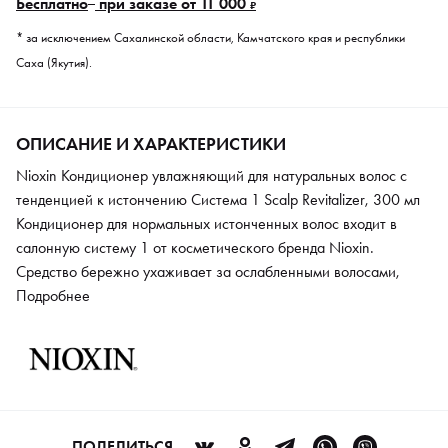
Бесплатно
при заказе от 11 000
₽
* за исключением Сахалинской области, Камчатского края и республики
Саха (Якутия).
ОПИСАНИЕ И ХАРАКТЕРИСТИКИ
Nioxin Кондиционер увлажняющий для натуральных волос с
тенденцией к истончению Система 1 Scalp Revitalizer, 300 мл
Кондиционер для нормальных истонченных волос входит в
салонную систему 1 от косметического бренда Nioxin.
Средство бережно ухаживает за ослабленными волосами,
возвращает тонус, силу и блеск. Кондиционер выравнивает
Подробнее
структуру, делает волосы визуально гуще, восстанавливает
водный баланс. В основе формулы лежит фирменная
технология BioAmp, которая направлена на оздоровление
волос. Кондиционер рекомендуется применять в сочетании с
другими продуктами системы для нормальных истонченных
волос.
ПОДЕЛИТЬСЯ