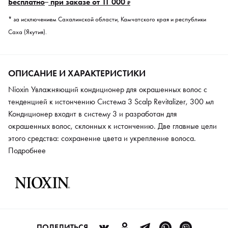
Бесплатно
при заказе от 11 000
₽
* за исключением Сахалинской области, Камчатского края и республики
Саха (Якутия).
ОПИСАНИЕ И ХАРАКТЕРИСТИКИ
Nioxin Увлажняющий кондиционер для окрашенных волос с
тенденцией к истончению Система 3 Scalp Revitalizer, 300 мл
Кондиционер входит в систему 3 и разработан для
окрашенных волос, склонных к истончению. Две главные цели
этого средства: сохранение цвета и укрепление волоса.
Кондиционер интенсивно увлажняет, подчеркивает яркость и
Подробнее
насыщенность цвета, предотвращает расслоение и
дальнейшее истончение волоса. Средство содержит систему
BioAmp для поддержания водного баланса и восстановления
волоса. Кондиционер рекомендуется использовать с
остальными компонентами линии для полного
профессионального ухода.
ПОДЕЛИТЬСЯ