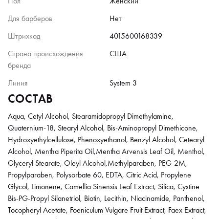
Пол
Женский
Для барберов
Нет
Штрихкод
4015600168339
Страна происхождения
США
бренда
Линия
System 3
СОСТАВ
Aqua, Cetyl Alcohol, Stearamidopropyl Dimethylamine,
Quaternium-18, Stearyl Alcohol, Bis-Aminopropyl Dimethicone,
Hydroxyethylcellulose, Phenoxyethanol, Benzyl Alcohol, Cetearyl
Alcohol, Mentha Piperita Oil,Mentha Arvensis Leaf Oil, Menthol,
Glyceryl Stearate, Oleyl Alcohol,Methylparaben, PEG-2M,
Propylparaben, Polysorbate 60, EDTA, Citric Acid, Propylene
Glycol, Limonene, Camellia Sinensis Leaf Extract, Silica, Cystine
Bis-PG-Propyl Silanetriol, Biotin, Lecithin, Niacinamide, Panthenol,
Tocopheryl Acetate, Foeniculum Vulgare Fruit Extract, Faex Extract,