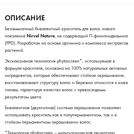
Бивалентная (двухтипная) система окрашивания позволяет
использовать краситель как в полуперманентном, так и в
ОПИСАНИЕ
стойком перманентном окрашивании волос.
*Технология phytoscreen – мультиэтническая рецептура
Безаммиачный бивалентный краситель для волос нового
красителя с использованием традиционной медицины
поколения
Nirvel Nature
, не содержащий П-финилиндеамина
патагонии. Обеспечивает высокостойкий результат
(PPD). Разработан на основе аргинина и комплекса экстрактов
окрашивания, интенсивные и равномерные цвета с
растений.
длительным сроком стойкости и блеска.
Эксклюзивная технология phytoscreen*, используемая в
Nature – это не просто краситель, это восстановление
формуле красителя, основана на 100% натуральных активных
волос цветом!
ингредиентах, которые обеспечивают стойкое окрашивание,
-Палитра – 70+ оттенков
восстанавливают структуру волос и бережно относится к коже
головы, гарантируя качество волос с превосходным
-Осветляет до 3 тонов
результатом цвета.
-Объем 100 мл.
Бивалентная (двухтипная) система окрашивания позволяет
использовать краситель как в полуперманентном, так и в
Преимущества:
стойком перманентном окрашивании волос.
- Пластичная текстура и консистенция красителя (легко
*Технология phytoscreen – мультиэтническая рецептура