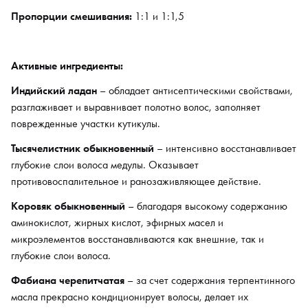
масла прекрасно кондиционирует волосы, делает их
Пропорции смешивания:
1:1 и 1:1,5
шелковистыми и эластичными, сохраняет естественную
увлажненность структуры.
Аргинин
– РСА – научно модифицированная аминокислота.
Активные ингредиенты:
Защищает кожу от токсинов внешней среды, замедляя
Индийский ладан
– обладает антисептическими свойствами,
процессы старения, сокращает время воздействия красителя
разглаживает и выравнивает полотно волос, заполняет
на волосах.
поврежденные участки кутикулы.
Ахироклина чебрецовая
- обладает защитными,
Тысячелистник обыкновенный
– интенсивно восстанавливает
смягчающими, антиоксидантными свойствами.
глубокие слои волоса медулы. Оказывает
противовоспалительное и ранозаживляющее действие.
Коровяк обыкновенный
– благодаря высокому содержанию
аминокислот, жирных кислот, эфирных масел и
микроэлементов восстанавливаются как внешние, так и
глубокие слои волоса.
Фабиана черепитчатая
– за счет содержания терпентинного
масла прекрасно кондиционирует волосы, делает их