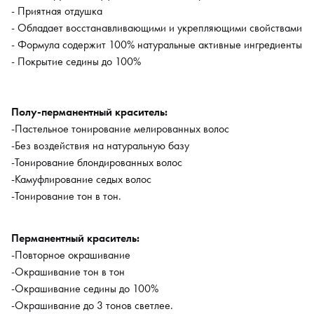
- Приятная отдушка
-Окрашивание седины до 100%
- Обладает восстанавливающими и укрепляющими свойствами
-Окрашивание до 3 тонов светлее.
- Формула содержит 100% натуральные активные ингредиенты
Пропорции смешивания:
1:1 и 1:1,5
- Покрытие седины до 100%
Активные ингредиенты:
Полу-перманентный краситель:
Индийский ладан
– обладает антисептическими свойствами,
-Пастельное тонирование мелированных волос
разглаживает и выравнивает полотно волос, заполняет
-Без воздействия на натуральную базу
поврежденные участки кутикулы.
-Тонирование блондированных волос
Тысячелистник обыкновенный
– интенсивно восстанавливает
-Камуфлирование седых волос
глубокие слои волоса медулы. Оказывает
-Тонирование тон в тон.
противовоспалительное и ранозаживляющее действие.
Коровяк обыкновенный
– благодаря высокому содержанию
Перманентный краситель:
аминокислот, жирных кислот, эфирных масел и
-Повторное окрашивание
микроэлементов восстанавливаются как внешние, так и
-Окрашивание тон в тон
глубокие слои волоса.
-Окрашивание седины до 100%
Фабиана черепитчатая
– за счет содержания терпентинного
-Окрашивание до 3 тонов светлее.