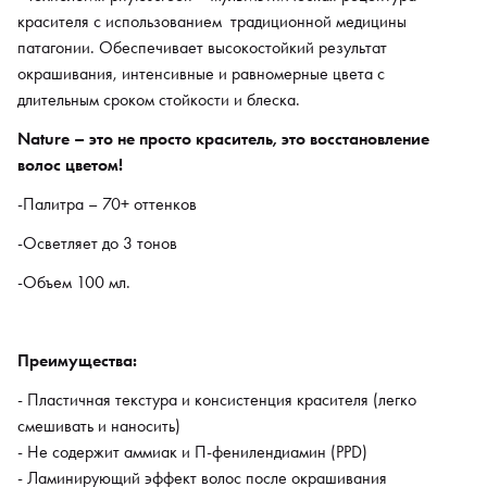
смешивать и наносить)
красителя с использованием традиционной медицины
- Не содержит аммиак и П-фенилендиамин (PPD)
патагонии. Обеспечивает высокостойкий результат
- Ламинирующий эффект волос после окрашивания
окрашивания, интенсивные и равномерные цвета с
- Приятная отдушка
длительным сроком стойкости и блеска.
- Обладает восстанавливающими и укрепляющими свойствами
Nature – это не просто краситель, это восстановление
- Формула содержит 100% натуральные активные ингредиенты
волос цветом!
- Покрытие седины до 100%
-Палитра – 70+ оттенков
Полу-перманентный краситель:
-Осветляет до 3 тонов
-Пастельное тонирование мелированных волос
-Объем 100 мл.
-Без воздействия на натуральную базу
-Тонирование блондированных волос
-Камуфлирование седых волос
Преимущества:
-Тонирование тон в тон.
- Пластичная текстура и консистенция красителя (легко
смешивать и наносить)
Перманентный краситель:
- Не содержит аммиак и П-фенилендиамин (PPD)
-Повторное окрашивание
- Ламинирующий эффект волос после окрашивания
-Окрашивание тон в тон