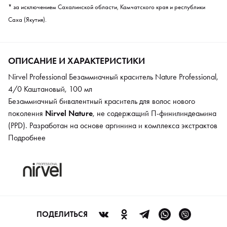
* за исключением Сахалинской области, Камчатского края и республики
Саха (Якутия).
ОПИСАНИЕ И ХАРАКТЕРИСТИКИ
Nirvel Professional Безаммиачный краситель Nature Professional,
4/0 Каштановый, 100 мл
Безаммиачный бивалентный краситель для волос нового
поколения
Nirvel Nature
, не содержащий П-финилиндеамина
(PPD). Разработан на основе аргинина и комплекса экстрактов
растений.
Подробнее
Эксклюзивная технология phytoscreen*, используемая в
формуле красителя, основана на 100% натуральных активных
ингредиентах, которые обеспечивают стойкое окрашивание,
восстанавливают структуру волос и бережно относится к коже
головы, гарантируя качество волос с превосходным
ПОДЕЛИТЬСЯ
результатом цвета.