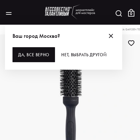
0
КАТАЛОГ
ДЛЯ ВОЛОС
ИНСТРУМЕНТЫ
РАСЧЕСКИ, ЩЕТКИ, БРАШИ
OLIVIA GARDEN Т
Ваш город Москва?
ДА, ВСЕ ВЕРНО
НЕТ, ВЫБРАТЬ ДРУГОЙ