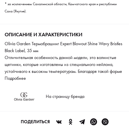
* за исключением Сахалинской области, Камчатского края и республики
Саха (Якутия).
ОПИСАНИЕ И ХАРАКТЕРИСТИКИ
Olivia Garden Термобрашинг Expert Blowout Shine Wavy Bristles
Black Label, 35 мм
Отличительная особенность данной модели, это волнистые
щетинки, которые изготовлены из специального нейлона,
устойчивого к высоким температурам. Благодаря такой форме
и закругленным кончикам идет бережное и деликатное
Подробнее
воздействие на волосы. Керамическая поверхность
поддерживает равномерное тепло, благодаря чему волосы не
На страницу бренда
пересыхают. Быстрый нагрев поможет сократить время
укладки и снизить негативное воздействие горячего воздуха.
Новая технология NanoThermic убирает статику с волос,
оставляя их блестящими и эластичными.
ПОДЕЛИТЬСЯ