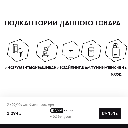
ПОДКАТЕГОРИИ ДАННОГО ТОВАРА
ИНСТРУМЕНТЫ
ОКРАШИВАНИЕ
СТАЙЛИНГ
ШАМПУНИ
ИНТЕНСИВНЫ
УХОД
для
бьюти-мастера
2 629,90
₽
в сплит
774₽
3 094
КУПИТЬ
₽
+ 62 бонусов