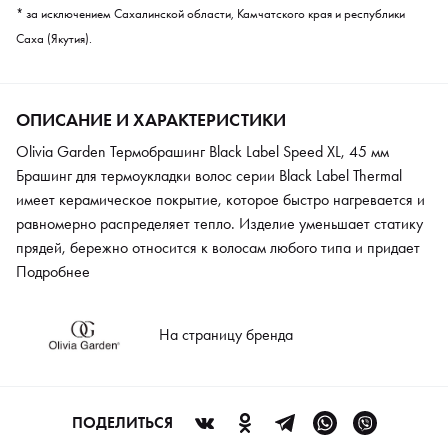
* за исключением Сахалинской области, Камчатского края и республики
Саха (Якутия).
ОПИСАНИЕ И ХАРАКТЕРИСТИКИ
Olivia Garden Термобрашинг Black Label Speed XL, 45 мм
Брашинг для термоукладки волос серии Black Label Thermal
имеет керамическое покрытие, которое быстро нагревается и
равномерно распределяет тепло. Изделие уменьшает статику
прядей, бережно относится к волосам любого типа и придает
им глянцевый блеск. Благодаря мягким щетинкам при
Подробнее
расчесывании и укладке кожа головы не травмируется.
На страницу бренда
ПОДЕЛИТЬСЯ