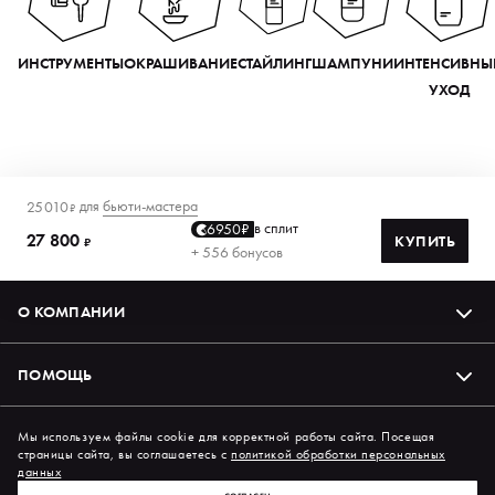
ИНСТРУМЕНТЫ
ОКРАШИВАНИЕ
СТАЙЛИНГ
ШАМПУНИ
ИНТЕНСИВНЫ
УХОД
для
бьюти-мастера
25 010
₽
в сплит
6950₽
27 800
КУПИТЬ
₽
+ 556 бонусов
О КОМПАНИИ
ПОМОЩЬ
Подпишись на нас в соцсетях
Мы используем файлы cookie для корректной работы сайта. Посещая
страницы сайта, вы соглашаетесь с
политикой обработки персональных
данных