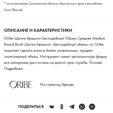
* за исключением Сахалинской области, Камчатского края и республики
Саха (Якутия).
ОПИСАНИЕ И ХАРАКТЕРИСТИКИ
Oribe Щетка-брашинг Бесподобный Объем Средняя Medium
Round Brush Щетка-брашинг «Бесподобный объем» от Oribe
помогает сделать волосы более ухоженными, придает
значительный объем. Инструмент имеет эргономичную форму,
все материалы рассчитаны на долгий срок службы. Основа
выполнена из легкой буковой древесины. Для разделения
Подробнее
прядей ручка снабжена специальной спицей. Инструмент
имеет упругую и в меру жесткую натуральную щетину, которая
На страницу бренда
хорошо избавляет волосы от статики и кожного сала и при
этом не травмирует волосы. Инструмент эффективен на
волосах всех типов и любой длины.
ПОДЕЛИТЬСЯ