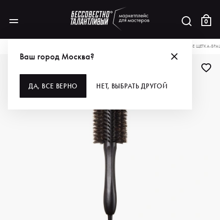
0
КАТАЛОГ
ДЛЯ ВОЛОС
ИНСТРУМЕНТЫ
РАСЧЕСКИ, ЩЕТКИ, БРАШИ
ORIBE ЩЕТКА-БР
Ваш город Москва?
ДА, ВСЕ ВЕРНО
НЕТ, ВЫБРАТЬ ДРУГОЙ