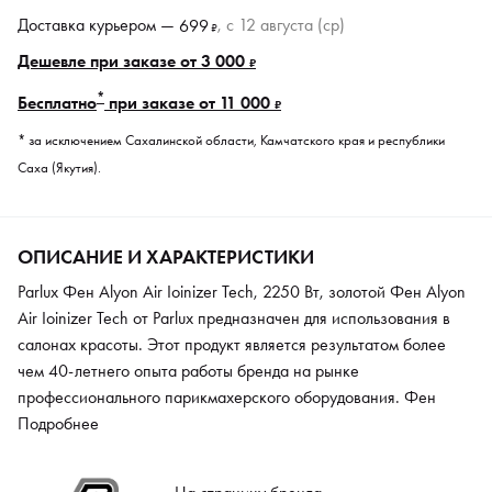
Доставка курьером —
, c 12 августа (ср)
699
₽
Дешевле при заказе от 3 000
₽
*
Бесплатно
при заказе от 11 000
₽
* за исключением Сахалинской области, Камчатского края и республики
Саха (Якутия).
ОПИСАНИЕ И ХАРАКТЕРИСТИКИ
Parlux Фен Alyon Air Ioinizer Tech, 2250 Вт, золотой Фен Alyon
Air Ioinizer Tech от Parlux предназначен для использования в
салонах красоты. Этот продукт является результатом более
чем 40-летнего опыта работы бренда на рынке
профессионального парикмахерского оборудования. Фен
представляет собой органичное сочетание высоких технологий
Подробнее
и инноваций, он поможет мастеру сполна реализовать свой
творческий потенциал. Изделие оснащено мощным и