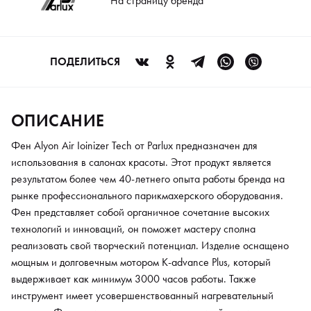
На страницу бренда
долговечным мотором K-advance Plus, который выдерживает
как минимум 3000 часов работы. Также инструмент имеет
усовершенствованный нагревательный элемент. Фен
отличается эргономичным дизайном и минимальным весом, что
ПОДЕЛИТЬСЯ
делает работу с ним максимально комфортной и приятной.
Технология ионизации «Air Ionizer Tech» позволяет сохранить
влагу внутри волоса, не допуская пересушивания. Фен
ОПИСАНИЕ
оснащен подвесом, благодаря чему он занимает минимум
места. Производитель предусмотрел 2 скорости подачи
Фен Alyon Air Ioinizer Tech от Parlux предназначен для
воздуха и 4 температурных режима, чтобы мастер мог выбрать
использования в салонах красоты. Этот продукт является
оптимальный вариант для каждого клиента. Кнопка
результатом более чем 40-летнего опыта работы бренда на
моментального охлаждения позволит надежно зафиксировать
рынке профессионального парикмахерского оборудования.
полученный результат.
Фен представляет собой органичное сочетание высоких
технологий и инноваций, он поможет мастеру сполна
реализовать свой творческий потенциал. Изделие оснащено
мощным и долговечным мотором K-advance Plus, который
выдерживает как минимум 3000 часов работы. Также
инструмент имеет усовершенствованный нагревательный