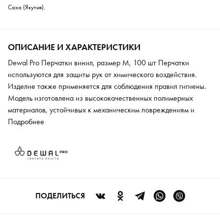
Саха (Якутия).
ОПИСАНИЕ И ХАРАКТЕРИСТИКИ
Dewal Pro Перчатки винил, размер M, 100 шт Перчатки
используются для защиты рук от химического воздействия.
Изделие также применяется для соблюдения правил гигиены.
Модель изготовлена из высококачественных полимерных
материалов, устойчивых к механическим повреждениям и
деформации. Перчатки оптимальны во время окрашивания
Подробнее
волос или при проведении косметических сеансов. Высокая
чувствительность сохраняется за счет тонкого материала.
Модель используется профессиональными стилистами, а также
косметологами. Изделие имеет длительный срок службы.
ПОДЕЛИТЬСЯ