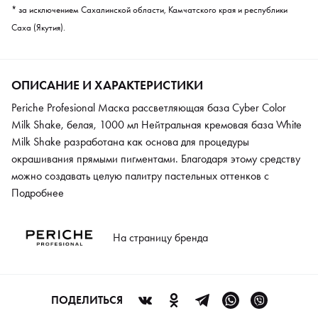
* за исключением Сахалинской области, Камчатского края и республики
Саха (Якутия).
ОПИСАНИЕ И ХАРАКТЕРИСТИКИ
Periche Profesional Маска рассветляющая база Cyber Color
Milk Shake, белая, 1000 мл Нейтральная кремовая база White
Milk Shake разработана как основа для процедуры
окрашивания прямыми пигментами. Благодаря этому средству
можно создавать целую палитру пастельных оттенков с
помощью Cyber Color. Кремовая основа содержит
Подробнее
растительные экстракты гамамелиса и конского каштана, а
также гель алоэ вера и кукурузное масло. Эти компоненты
На страницу бренда
дают волосам увлажнение, необходимые витамины и жирные
кислоты, защиту и укрепление. Средство можно использовать
как самостоятельный уход за волосами.
ПОДЕЛИТЬСЯ