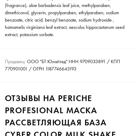
(fragrance), aloe barbadensis leaf juice, methylparaben,
dimethiconol, glycerin, propylparaben, ethylparaben, sodium
benzoate, citric acid, benzyl benzoate, sodium hydroxide ,
hamamelis virginiana leaf extract, aesculus hippocastanum seed
extract, potassium sorbate.
Продавец:
ООО "БТ Юнайтед" ИНН 9709033891 / КПП
770901001 / ОГРН 1187746643193
ОТЗЫВЫ НА PERICHE
PROFESIONAL МАСКА
РАССВЕТЛЯЮЩАЯ БАЗА
CYBER COLOR MILK SHAKE,