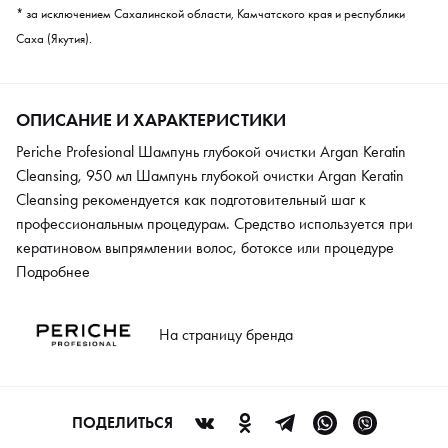
* за исключением Сахалинской области, Камчатского края и республики
Саха (Якутия).
ОПИСАНИЕ И ХАРАКТЕРИСТИКИ
Periche Profesional Шампунь глубокой очистки Argan Keratin
Cleansing, 950 мл Шампунь глубокой очистки Argan Keratin
Cleansing рекомендуется как подготовительный шаг к
профессиональным процедурам. Средство используется при
кератиновом выпрямлении волос, ботоксе или процедуре
нанопластики. Средство можно использовать в домашних
Подробнее
условиях для периодической тщательной очистки волос и кожи
головы от остатков стайлинга и сильных загрязнений.
На страницу бренда
ПОДЕЛИТЬСЯ