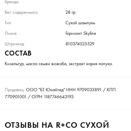
бренда
Вес содержимого
28 гр
Тип
Сухой шампунь
Линия
Горизонт Skyline
Штрихкод
810374025529
СОСТАВ
Кизельгур, масло семян жожоба, экстракт корня лопуха.
Продавец:
ООО "БТ Юнайтед" ИНН 9709033891 / КПП
770901001 / ОГРН 1187746643193
ОТЗЫВЫ НА R+CO СУХОЙ