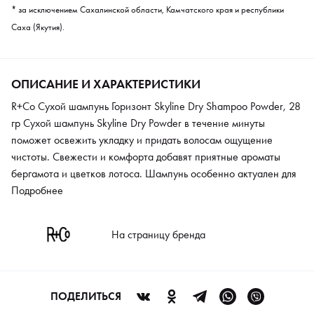
* за исключением Сахалинской области, Камчатского края и республики
Саха (Якутия).
ОПИСАНИЕ И ХАРАКТЕРИСТИКИ
R+Co Сухой шампунь Горизонт Skyline Dry Shampoo Powder, 28
гр Cухой шампунь Skyline Dry Powder в течение минуты
поможет освежить укладку и придать волосам ощущение
чистоты. Свежести и комфорта добавят приятные ароматы
бергамота и цветков лотоса. Шампунь особенно актуален для
тонких волос, они быстро теряют пышность и свежий вид.
Подробнее
Действующие абсорбенты на основе кукурузного крахмала
удаляют излишек сала и прочие загрязнения. Шампунь
На страницу бренда
уплотняет волосы и структурирует пряди. В состав средства
также входят экстракт лопуха и масло жожоба. Эти
компоненты восстанавливают и укрепляют волосы,
возвращают им здоровый свежий вид.
ПОДЕЛИТЬСЯ