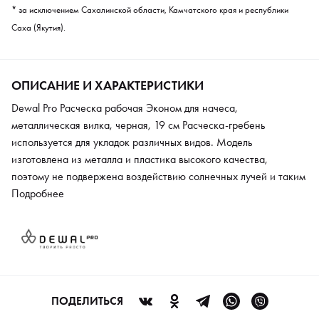
* за исключением Сахалинской области, Камчатского края и республики
Саха (Якутия).
ОПИСАНИЕ И ХАРАКТЕРИСТИКИ
Dewal Pro Расческа рабочая Эконом для начеса,
металлическая вилка, черная, 19 см Расческа-гребень
используется для укладок различных видов. Модель
изготовлена из металла и пластика высокого качества,
поэтому не подвержена воздействию солнечных лучей и таким
механическим повреждениям, как царапины и потертости.
Подробнее
Изделие не деформируется при ударах. Материал сохраняет
первоначальный внешний вид в течение длительного срока.
Модель подходит для создания начеса. Изделие оптимального
размера способствует комфортным условиям при
эксплуатации.
ПОДЕЛИТЬСЯ