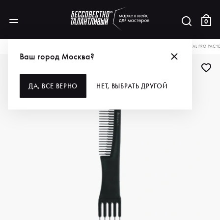
0
КАТАЛОГ
ДЛЯ ВОЛОС
ИНСТРУМЕНТЫ
РАСЧЕСКИ, ЩЕТКИ, БРАШИ
DEWAL PRO РАСЧ
Ваш город Москва?
ДЛЯ ПРОФИ
ДА, ВСЕ ВЕРНО
НЕТ, ВЫБРАТЬ ДРУГОЙ