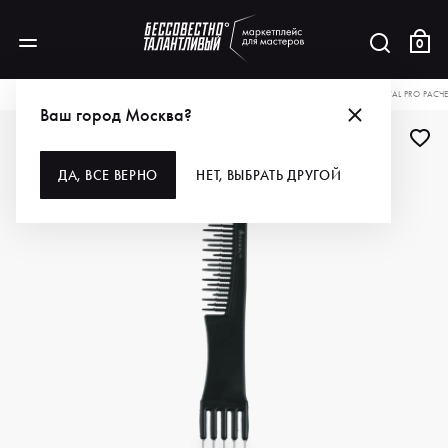
0
КАТАЛОГ
ДЛЯ ВОЛОС
ИНСТРУМЕНТЫ
РАСЧЕСКИ, ЩЕТКИ, БРАШИ
DEWAL PRO РАСЧ
Ваш город Москва?
ДЛЯ ПРОФИ
ДА, ВСЕ ВЕРНО
НЕТ, ВЫБРАТЬ ДРУГОЙ