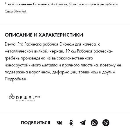
* за исключением Сахалинской области, Камчатского края и республики
Саха (Якутия).
ОПИСАНИЕ И ХАРАКТЕРИСТИКИ
Dewal Pro Расческа рабочая Эконом для начеса, с
металлической вилкой, черная, 19 см Рабочая расческа-
гребень произведена из высококачественного
износоустойчивого металла и прочного пластика, поэтому не
подвержена царапинам, деформации, трещинам и другим
механическим повреждениям. Модель применяется в
Подробнее
домашних условиях и салонах для бережного ухода за
волосами любого типа. Изделие оптимально для создания
укладок, различных причесок, кос и начеса, так как имеет
специальную вилку. Гребень также можно использовать для
нанесения и распределения по длине ухаживающих и
красящих составов.
ПОДЕЛИТЬСЯ