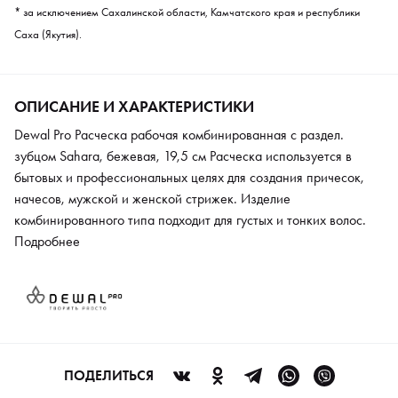
* за исключением Сахалинской области, Камчатского края и республики
Саха (Якутия).
ОПИСАНИЕ И ХАРАКТЕРИСТИКИ
Dewal Pro Расческа рабочая комбинированная с раздел.
зубцом Sahara, бежевая, 19,5 см Расческа используется в
бытовых и профессиональных целях для создания причесок,
начесов, мужской и женской стрижек. Изделие
комбинированного типа подходит для густых и тонких волос.
Модель снабжена разделительным зубцом, который также
Подробнее
поможет создать ровный пробор. Прочная, износоустойчивая
Пластик имеет специальное покрытие, которое препятствует
образованию статического электричества. Материал
выдерживает длительную эксплуатацию без повреждений и
деформации от краски, окислителя и других химических
веществ.
ПОДЕЛИТЬСЯ