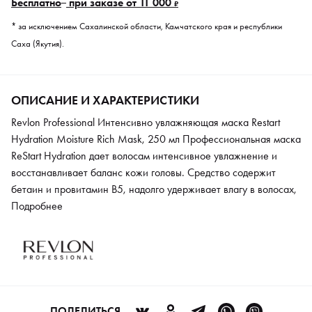
Бесплатно
при заказе от 11 000
₽
* за исключением Сахалинской области, Камчатского края и республики
Саха (Якутия).
ОПИСАНИЕ И ХАРАКТЕРИСТИКИ
Revlon Professional Интенсивно увлажняющая маска Restart
Hydration Moisture Rich Mask, 250 мл Профессиональная маска
ReStart Hydration дает волосам интенсивное увлажнение и
восстанавливает баланс кожи головы. Средство содержит
бетаин и провитамин В5, надолго удерживает влагу в волосах,
заботится о гладкости и здоровом блеске, разглаживает
Подробнее
торчащие волоски.
ПОДЕЛИТЬСЯ