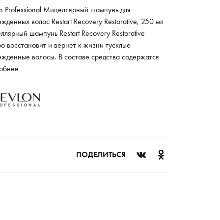
n Professional Мицеллярный шампунь для
жденных волос Restart Recovery Restorative, 250 мл
лярный шампунь Restart Recovery Restorative
о восстановит и вернет к жизни тусклые
ежденные волосы. В составе средства содержатся
тиновые протеины, которые встраиваются в
обнее
туру волоса и устраняют повреждения и разрывы.
унь деликатно и тщательно убирает все
знения благодаря активным мицеллам, укрепляет
 волос и восстанавливает биобаланс кожи головы.
ПОДЕЛИТЬСЯ