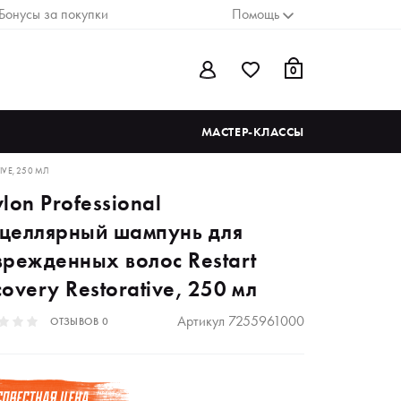
Бонусы за покупки
Помощь
0
МАСТЕР-КЛАССЫ
VE, 250 МЛ
lon Professional
целлярный шампунь для
врежденных волос Restart
overy Restorative, 250 мл
Артикул
7255961000
ОТЗЫВОВ
0