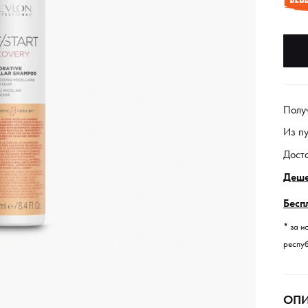
Полу
Из п
Дост
Деше
Бесп
* за и
респуб
ОПИ