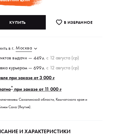
КУПИТЬ
В ИЗБРАННОE
Москва
чить в
г.
унктов
выдачи
—
, c 12 августа (ср)
449
₽
авка курьером —
, c 12 августа (ср)
699
₽
вле при заказе от 3 000
₽
*
латно
при заказе от 11 000
₽
сключением Сахалинской области, Камчатского края и
лики Саха (Якутия).
САНИЕ И ХАРАКТЕРИСТИКИ