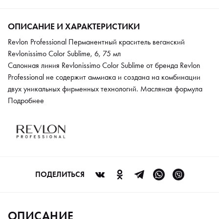
ОПИСАНИЕ И ХАРАКТЕРИСТИКИ
Revlon Professional Перманентный краситель веганский
Revlonissimo Color Sublime, 6, 75 мл
Салонная линия Revlonissimo Color Sublime от бренда Revlon
Professional не содержит аммиака и создана на комбинации
двух уникальных фирменных технологий. Масляная формула
Color Enhancing Oil создает вокруг волоса тонкую пленку и
Подробнее
обеспечивает равномерное и бережное окрашивание волоса
без аммиака. Color Sublime Care – эксклюзивная
ухаживающая формула, которая состоит их экстракта хлопка и
масла шиповника. Протеины хлопка кондиционируют волосы,
а сахароза надежно удерживает влагу внутри. Масло
шиповника устраняет сухость кожи головы, уменьшает потерю
ПОДЕЛИТЬСЯ
волос. Краска обеспечивает 100 % закрашивание седых
волос, обладает светоотражающим эффектом и придает
волосам невероятный блеск. Свежий и насыщенный тон будет
ОПИСАНИЕ
держаться на волосах 5 недель. Приятная кремо-гелевая