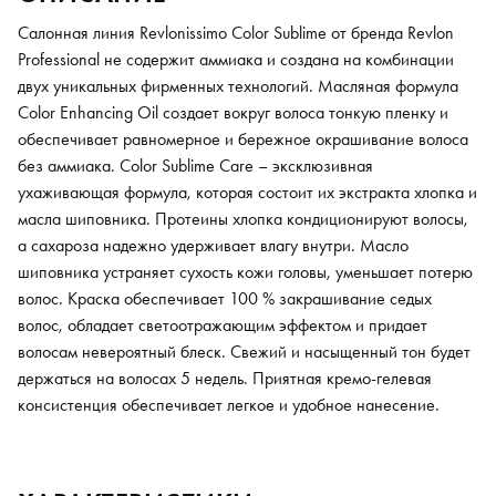
консистенция обеспечивает легкое и удобное нанесение.
Салонная линия Revlonissimo Color Sublime от бренда Revlon
Professional не содержит аммиака и создана на комбинации
двух уникальных фирменных технологий. Масляная формула
Color Enhancing Oil создает вокруг волоса тонкую пленку и
обеспечивает равномерное и бережное окрашивание волоса
без аммиака. Color Sublime Care – эксклюзивная
ухаживающая формула, которая состоит их экстракта хлопка и
масла шиповника. Протеины хлопка кондиционируют волосы,
а сахароза надежно удерживает влагу внутри. Масло
шиповника устраняет сухость кожи головы, уменьшает потерю
волос. Краска обеспечивает 100 % закрашивание седых
волос, обладает светоотражающим эффектом и придает
волосам невероятный блеск. Свежий и насыщенный тон будет
держаться на волосах 5 недель. Приятная кремо-гелевая
консистенция обеспечивает легкое и удобное нанесение.