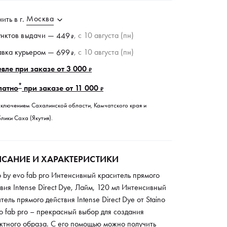
Москва
чить в
г.
унктов
выдачи
—
, c 10 августа (пн)
449
₽
авка курьером —
, c 10 августа (пн)
699
₽
вле при заказе от 3 000
₽
*
латно
при заказе от 11 000
₽
сключением Сахалинской области, Камчатского края и
лики Саха (Якутия).
САНИЕ И ХАРАКТЕРИСТИКИ
o by evo fab pro Интенсивный краситель прямого
вия Intense Direct Dye, Лайм, 120 мл Интенсивный
тель прямого действия Intense Direct Dye от Staino
o fab pro – прекрасный выбор для создания
ктного образа. С его помощью можно получить