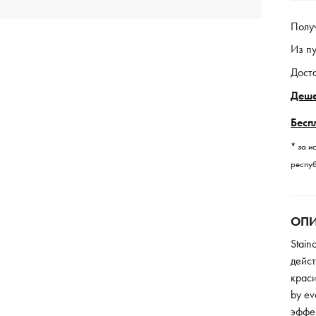
Полу
Из п
Дост
Деше
Бесп
* за и
респуб
ОПИ
Stain
дейст
краси
by ev
эффе