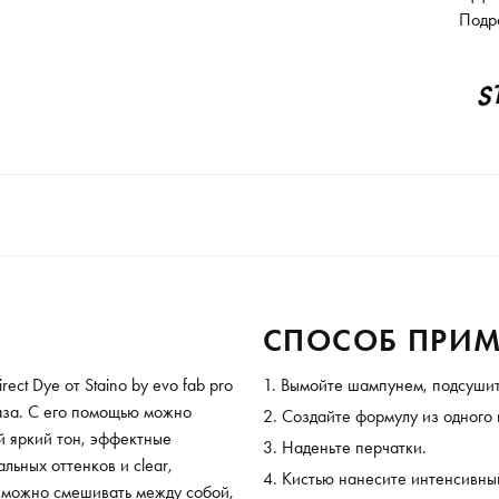
нежны
Подр
эффе
10 ак
разб
собой
отлич
мытья
кото
восх
внеш
оттен
основ
СПОСОБ ПРИМ
ect Dye от Staino by evo fab pro
Вымойте шампунем, подсушит
аза. С его помощью можно
Создайте формулу из одного и
й яркий тон, эффектные
Наденьте перчатки.
льных оттенков и clear,
Кистью нанесите интенсивный 
а можно смешивать между собой,