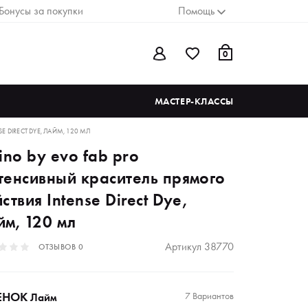
Бонусы за покупки
Помощь
0
МАСТЕР-КЛАССЫ
 DIRECT DYE, ЛАЙМ, 120 МЛ
ino by evo fab pro
тенсивный краситель прямого
ствия Intense Direct Dye,
йм, 120 мл
Артикул
38770
ОТЗЫВОВ
0
ЕНОК
7 Вариантов
Лайм