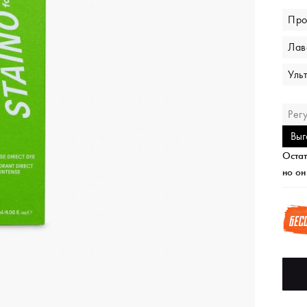
Про
Лав
Уль
Рег
Выг
Остат
но он