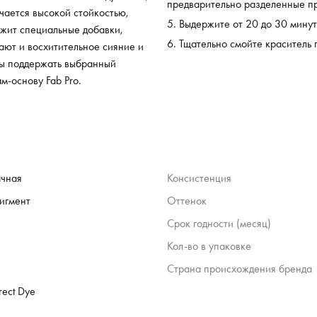
предварительно разделенные пр
ичается высокой стойкостью,
Выдержите от 20 до 30 минут
ржит специальные добавки,
Тщательно смойте краситель 
ают и восхитительное сияние и
бы поддержать выбранный
м-основу Fab Pro.
чная
Консистенция
игмент
Оттенок
Срок годности (месяц)
Кол-во в упаковке
Страна происхождения бренда
rect Dye