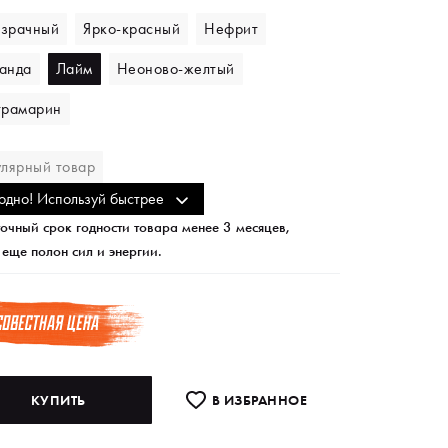
зрачный
Ярко-красный
Нефрит
анда
Лайм
Неоново-желтый
трамарин
улярный товар
одно! Используй быстрее
очный срок годности товара менее 3 месяцев,
 еще полон сил и энергии.
КУПИТЬ
В ИЗБРАННОE