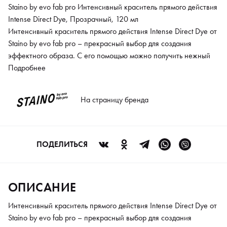
Staino by evo fab pro Интенсивный краситель прямого действия
Intense Direct Dye, Прозрачный, 120 мл
Интенсивный краситель прямого действия Intense Direct Dye от
Staino by evo fab pro – прекрасный выбор для создания
эффектного образа. С его помощью можно получить нежный
пастельный оттенок, ультрамодный яркий тон, эффектные
Подробнее
цветовые нюансы. В линейке представлено 10 актуальных
оттенков и clear, предназначенный для разбавления тона. Все
На страницу бренда
цвета можно смешивать между собой, они не исказятся в
процессе носки. Краситель отличается высокой стойкостью,
выдерживая до 50 раз мытья головы. Продукт содержит
специальные добавки, которые питают и увлажняют локоны
ПОДЕЛИТЬСЯ
изнутри, придают и восхитительное сияние и защищают от
воздействия внешних факторов. Чтобы поддержать выбранный
оттенок, рекомендуем добавлять краситель в бальзам-основу
ОПИСАНИЕ
Fab Pro.
Интенсивный краситель прямого действия Intense Direct Dye от
Staino by evo fab pro – прекрасный выбор для создания