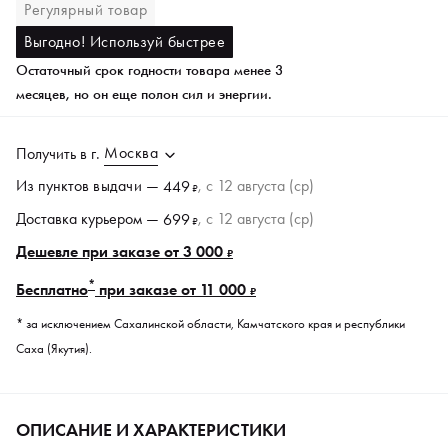
Регулярный товар
Выгодно! Используй быстрее
Остаточный срок годности товара менее 3
месяцев, но он еще полон сил и энергии.
Москва
Получить в
г.
Из пунктов
выдачи
—
, c 12 августа (ср)
449
₽
Доставка курьером —
, c 12 августа (ср)
699
₽
Дешевле при заказе от 3 000
₽
*
Бесплатно
при заказе от 11 000
₽
* за исключением Сахалинской области, Камчатского края и республики
Саха (Якутия).
ОПИСАНИЕ И ХАРАКТЕРИСТИКИ