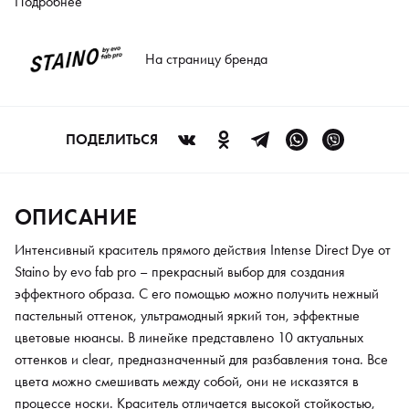
ультрамодный яркий тон, эффектные цветовые нюансы. В
Подробнее
линейке представлено 10 актуальных оттенков и clear,
предназначенный для разбавления тона. Все цвета можно
На страницу бренда
смешивать между собой, они не исказятся в процессе носки.
Краситель отличается высокой стойкостью, выдерживая до 50
раз мытья головы. Продукт содержит специальные добавки,
которые питают и увлажняют локоны изнутри, придают и
ПОДЕЛИТЬСЯ
восхитительное сияние и защищают от воздействия внешних
факторов. Чтобы поддержать выбранный оттенок,
рекомендуем добавлять краситель в бальзам-основу Fab Pro.
ОПИСАНИЕ
Интенсивный краситель прямого действия Intense Direct Dye от
Staino by evo fab pro – прекрасный выбор для создания
эффектного образа. С его помощью можно получить нежный
пастельный оттенок, ультрамодный яркий тон, эффектные
цветовые нюансы. В линейке представлено 10 актуальных
оттенков и clear, предназначенный для разбавления тона. Все
цвета можно смешивать между собой, они не исказятся в
процессе носки. Краситель отличается высокой стойкостью,