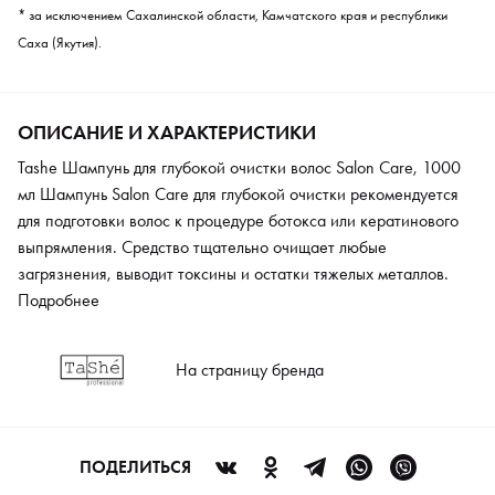
* за исключением Сахалинской области, Камчатского края и республики
Саха (Якутия).
ОПИСАНИЕ И ХАРАКТЕРИСТИКИ
Tashe Шампунь для глубокой очистки волос Salon Care, 1000
мл Шампунь Salon Care для глубокой очистки рекомендуется
для подготовки волос к процедуре ботокса или кератинового
выпрямления. Средство тщательно очищает любые
загрязнения, выводит токсины и остатки тяжелых металлов.
Шампунь удаляет излишки кожного себума и помогает
Подробнее
кутикуле раскрыться, чтобы выпрямляющий состав лучше
проник в структуру волоса. После такой очистки волосы
На страницу бренда
идеально подготовлены к профессиональной процедуре.
ПОДЕЛИТЬСЯ