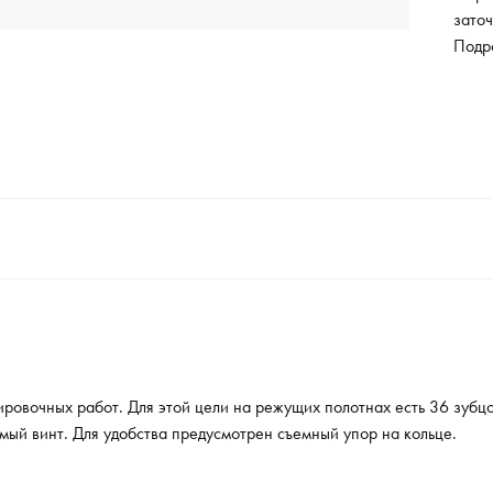
зато
имеет
Подр
преду
овочных работ. Для этой цели на режущих полотнах есть 36 зубцо
мый винт. Для удобства предусмотрен съемный упор на кольце.