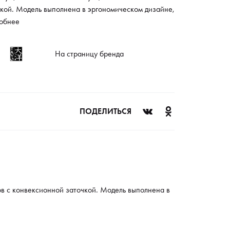
чкой. Модель выполнена в эргономическом дизайне,
 простой регулируемый винт. Для удобства
обнее
смотрен съемный упор на кольце.
На страницу бренда
ПОДЕЛИТЬСЯ
в с конвексионной заточкой. Модель выполнена в