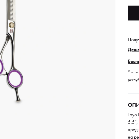
Полу
Деше
Бесп
* за и
респуб
ОПИ
Tayo
5.5″
пред
на р