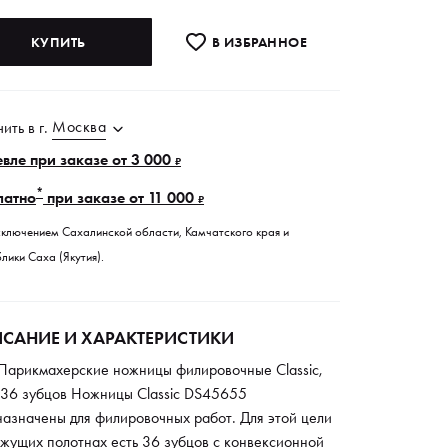
КУПИТЬ
В ИЗБРАННОE
Москва
чить в
г.
вле при заказе от 3 000
₽
*
латно
при заказе от 11 000
₽
сключением Сахалинской области, Камчатского края и
лики Саха (Якутия).
САНИЕ И ХАРАКТЕРИСТИКИ
 Парикмахерские ножницы филировочные Classic,
, 36 зубцов Ножницы Classic DS45655
назначены для филировочных работ. Для этой цели
ежущих полотнах есть 36 зубцов с конвексионной