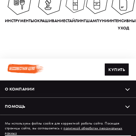
ИНСТРУМЕНТЫ
ОКРАШИВАНИЕ
СТАЙЛИНГ
ШАМПУНИ
ИНТЕНСИВНЫ
УХОД
КУПИТЬ
О КОМПАНИИ
ПОМОЩЬ
Подпишись на нас в соцсетях
Мы используем файлы cookie для корректной работы сайта. Посещая
страницы сайта, вы соглашаетесь с
политикой обработки персональных
данных