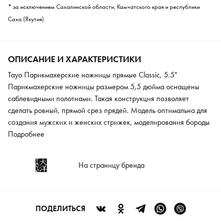
* за исключением Сахалинской области, Камчатского края и республики
Саха (Якутия).
ОПИСАНИЕ И ХАРАКТЕРИСТИКИ
Tayo Парикмахерские ножницы прямые Classic, 5.5"
Парикмахерские ножницы размером 5,5 дюйма оснащены
саблевидными полотнами. Такая конструкция позволяет
сделать ровный, прямой срез прядей. Модель оптимальна для
создания мужских и женских стрижек, моделирования бороды
и усов. Мягкость хода легко регулируется при помощи винта.
Подробнее
Конвекционная заточка лезвий обеспечивает высокую
эффективность в процессе эксплуатации. Изделие дополнено
На страницу бренда
съемным упором для мизинца. Прочная нержавеющая сталь
характеризуется устойчивостью к износу и механическим
повреждениям.
ПОДЕЛИТЬСЯ