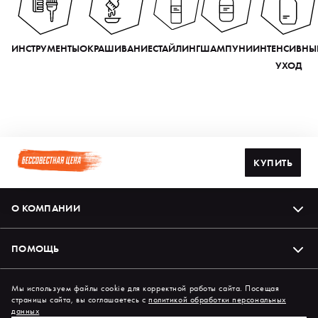
ИНСТРУМЕНТЫ
ОКРАШИВАНИЕ
СТАЙЛИНГ
ШАМПУНИ
ИНТЕНСИВНЫ
УХОД
КУПИТЬ
О КОМПАНИИ
ПОМОЩЬ
Подпишись на нас в соцсетях
Мы используем файлы cookie для корректной работы сайта. Посещая
страницы сайта, вы соглашаетесь с
политикой обработки персональных
данных