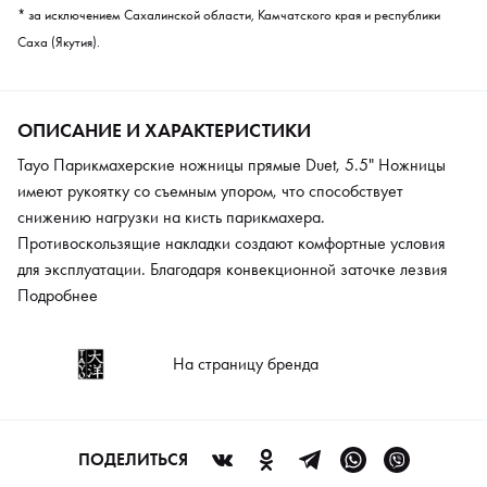
* за исключением Сахалинской области, Камчатского края и республики
Саха (Якутия).
ОПИСАНИЕ И ХАРАКТЕРИСТИКИ
Tayo Парикмахерские ножницы прямые Duet, 5.5" Ножницы
имеют рукоятку со съемным упором, что способствует
снижению нагрузки на кисть парикмахера.
Противоскользящие накладки создают комфортные условия
для эксплуатации. Благодаря конвекционной заточке лезвия
сохраняют остроту на протяжении всего срока службы.
Подробнее
Модель изготовлена из сплава высокого качества. Сталь
устойчива к окислению и коррозии, а также выдерживает
На страницу бренда
механическое воздействие без потери прочности. Ножницы с
прямыми полотнами длиной 5,5 дюйма оптимальны при
выполнении мужских и женских стрижек различного типа.
ПОДЕЛИТЬСЯ