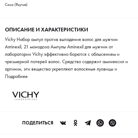
Саха (Якутия).
ОПИСАНИЕ И ХАРАКТЕРИСТИКИ
Vichy Набор ампул против выпадения волос для мужчин
Aminexil, 21 монодоза Ампулы Aminexil для мужчин от
лаборатории Vichy эффективно борются с облысением и
чрезмерной потерей волос. Средство содержит аминексил и
аргинин, эти вещества укрепляют волосяные луовицы и
стимулируют рост новых волос. Ампулы восстанавливают
Подробнее
оптимальный гидробаланс кожи головы, улучшают
микроциркуляцию крови. При правильном курсовом лечении
выпадение волос заметно сокращается.
ПОДЕЛИТЬСЯ