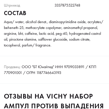
Штрихкод
3337875522748
СОСТАВ
Aqua/ water, alcohol denat., diaminopyrimidine oxide, acrylates/
beheneth-25, methacrylate copolymer, aminomethyl propanol,
arginine, bht, caffeine, lactic acid, peg-40, hydrogenated castrol
oil, piroctone olamine, safflower glucoside, sodium citrate,
tocopherol, parfum/ fragrance.
Продавец:
ООО "БТ Юнайтед" ИНН 9709033891 / КПП
770901001 / ОГРН 1187746643193
ОТЗЫВЫ НА VICHY НАБОР
АМПУЛ ПРОТИВ ВЫПАДЕНИЯ