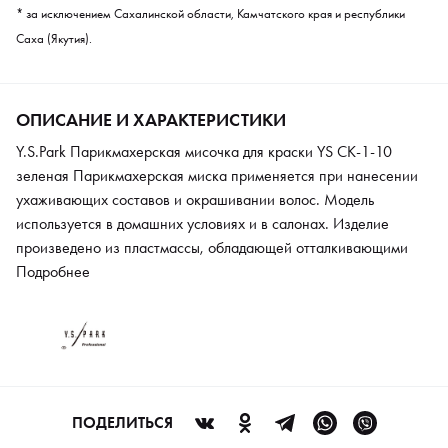
* за исключением Сахалинской области, Камчатского края и республики
Саха (Якутия).
ОПИСАНИЕ И ХАРАКТЕРИСТИКИ
Y.S.Park Парикмахерская мисочка для краски YS CK-1-10
зеленая Парикмахерская миска применяется при нанесении
ухаживающих составов и окрашивании волос. Модель
используется в домашних условиях и в салонах. Изделие
произведено из пластмассы, обладающей отталкивающими
свойствами, поэтому очищается под струей проточной воды.
Подробнее
Прочный качественный материал устойчив к износу и
механическим повреждениям, а также невосприимчив к
химическому воздействию. Миска оснащена расческой для
удаления излишков средства с кисти. Модель не скользит по
горизонтальной поверхности.
ПОДЕЛИТЬСЯ