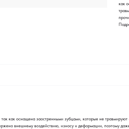
как 
травм
проч
подв
Подр
дефо
испо
служ
сохр
свойс
проф
салон
разм
проц
 так как оснащена заостренными зубцами, которые не травмируют 
ержено внешнему воздействию, износу и деформации, поэтому даж