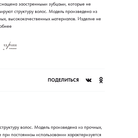
оснащена заостренными зубцами, которые не
ируют структуру волос. Модель произведена из
ных, высококачественных материалов. Изделие не
ержено внешнему воздействию, износу и
обнее
рмации, поэтому даже при постоянном
льзовании характеризуется длительным сроком
бы и в течение продолжительного времени
аняет потребительские качества и первоначальные
тва. Расческа предназначена для
ессионального применения в парикмахерской или
е красоты. За счет легкого веса и небольшого
ПОДЕЛИТЬСЯ
ера модели обеспечиваются комфортные условия в
ессе транспортировки и хранения.
структуру волос. Модель произведена из прочных,
е при постоянном использовании характеризуется