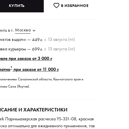
КУПИТЬ
В ИЗБРАННОE
Москва
чить в
г.
унктов
выдачи
—
, c 13 августа (чт)
449
₽
авка курьером —
, c 13 августа (чт)
699
₽
вле при заказе от 3 000
₽
*
латно
при заказе от 11 000
₽
сключением Сахалинской области, Камчатского края и
лики Саха (Якутия).
САНИЕ И ХАРАКТЕРИСТИКИ
ark Парикмахерская расческа YS-331-08, красная
ска оптимальна для ежедневного применения, так