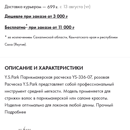
Доставка курьером —
, c 13 августа (чт)
699
₽
Дешевле при заказе от 3 000
₽
*
Бесплатно
при заказе от 11 000
₽
* за исключением Сахалинской области, Камчатского края и республики
Саха (Якутия).
ОПИСАНИЕ И ХАРАКТЕРИСТИКИ
Y.S.Park Парикмахерская расческа YS-336-07, розовая
Расческа Y.S.Park представляет собой профессиональный
инструмент средней мягкости. Модель применяется для
стрижки волос в парикмахерской или салоне красоты.
Изделие оптимально для локонов любой длины. Прочный
пластик устойчив к регулярному механическому воздействию и
Подробнее
имеет продолжительный срок службы. Материал не наносит
вреда даже ослабленным прядям. Расческа удобна в