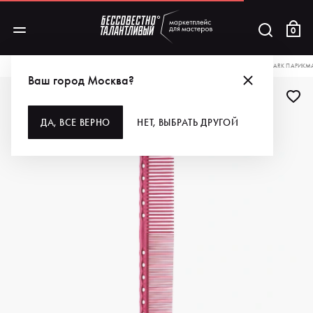
0
КАТАЛОГ
ДЛЯ ВОЛОС
ИНСТРУМЕНТЫ
РАСЧЕСКИ, ЩЕТКИ, БРАШИ
Y.S.PARK ПАРИКМ
Ваш город Москва?
ДА, ВСЕ ВЕРНО
НЕТ, ВЫБРАТЬ ДРУГОЙ