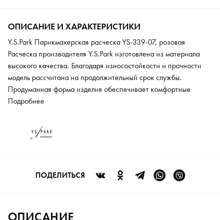
ОПИСАНИЕ И ХАРАКТЕРИСТИКИ
Y.S.Park Парикмахерская расческа YS-339-07, розовая
Расческа производителя Y.S.Park изготовлена из материала
высокого качества. Благодаря износостойкости и прочности
модель рассчитана на продолжительный срок службы.
Продуманная форма изделия обеспечивает комфортные
условия в процессе эксплуатации. Зубчики оптимального
Подробнее
размера не повреждают структуру волос во время стрижки и
подравнивания кончиков. Расческа предназначена для
использования начинающими мастерами и
профессиональными парикмахерами в салонах красоты.
ПОДЕЛИТЬСЯ
ОПИСАНИЕ