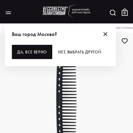
0
КАТАЛОГ
ДЛЯ ВОЛОС
ИНСТРУМЕНТЫ
РАСЧЕСКИ, ЩЕТКИ, БРАШИ
Y.S.PARK ПАРИКМ
Ваш город Москва?
ДА, ВСЕ ВЕРНО
НЕТ, ВЫБРАТЬ ДРУГОЙ