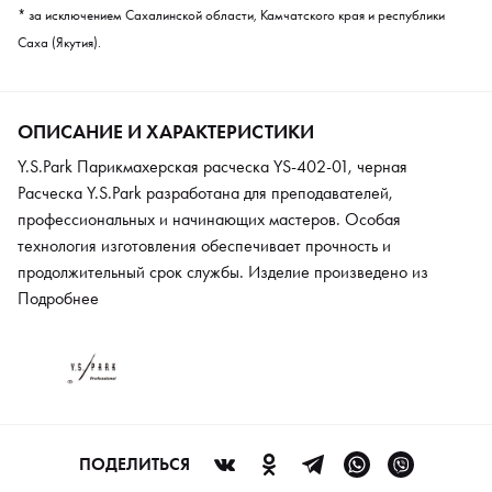
* за исключением Сахалинской области, Камчатского края и республики
Саха (Якутия).
ОПИСАНИЕ И ХАРАКТЕРИСТИКИ
Y.S.Park Парикмахерская расческа YS-402-01, черная
Расческа Y.S.Park разработана для преподавателей,
профессиональных и начинающих мастеров. Особая
технология изготовления обеспечивает прочность и
продолжительный срок службы. Изделие произведено из
высококачественных материалов. Модель не подвержена
Подробнее
воздействию влаги, химических веществ и деформации.
Благодаря продуманной конструкции расческа подходит для
стрижки как коротких, так и длинных волос. После каждого
использования изделие рекомендуется очищать стандартными
средствами.
ПОДЕЛИТЬСЯ