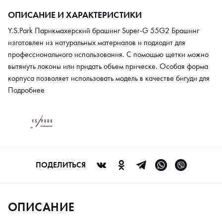
ОПИСАНИЕ И ХАРАКТЕРИСТИКИ
Y.S.Park Парикмахерский брашинг Super-G 55G2 Брашинг
изготовлен из натуральных материалов и подходит для
профессионального использования. С помощью щетки можно
вытянуть локоны или придать объем прическе. Особая форма
корпуса позволяет использовать модель в качестве бигуди для
накручивания волос. Изделие обеспечивает безопасный и
Подробнее
качественный уход, придает прядям блеск и здоровый вид.
Деревянная рукоять надежно лежит в ладонях и
характеризуется небольшим весом, поэтому расческу удобно
использовать в течение продолжительного периода.
ПОДЕЛИТЬСЯ
ОПИСАНИЕ