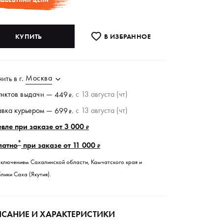
КУПИТЬ
В ИЗБРАННОE
Москва
чить в
г.
унктов
выдачи
—
, c 13 августа (чт)
449
₽
авка курьером —
, c 13 августа (чт)
699
₽
вле при заказе от 3 000
₽
*
латно
при заказе от 11 000
₽
сключением Сахалинской области, Камчатского края и
лики Саха (Якутия).
САНИЕ И ХАРАКТЕРИСТИКИ