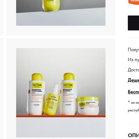
Полу
Из п
Дост
Деше
Бесп
* за и
респуб
ОПИ