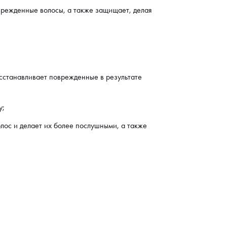
врежденные волосы, а также защищает, делая
плекс Aloetrix, который состоит из алоэ вера,
ичного протеина и УФ-фильтра, увеличивает
ненность волос и делает их более послушными, а
е защищает наружные волокна волоса.
сстанавливает поврежденные в результате
вержденные исследованиями результаты:
 - расчесываемость влажных волос
у;
 - сила волос
олос и делает их более послушными, а также
 - ломкость волос