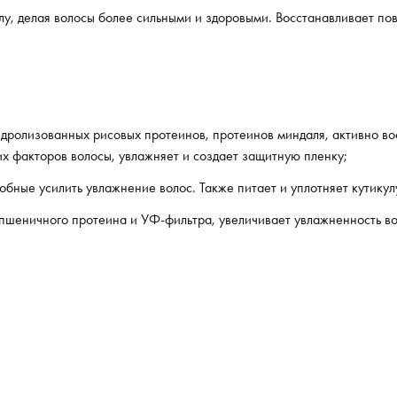
лу, делая волосы более сильными и здоровыми. Восстанавливает по
– Ком
пшен
увлаж
такж
дролизованных рисовых протеинов, протеинов миндаля, активно во
Подт
х факторов волосы, увлажняет и создает защитную пленку;
+74%
бные усилить увлажнение волос. Также питает и уплотняет кутикул
+42%
а, пшеничного протеина и УФ-фильтра, увеличивает увлажненность в
–31%