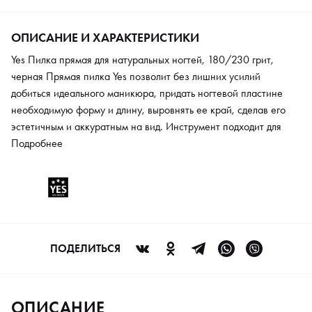
ОПИСАНИЕ И ХАРАКТЕРИСТИКИ
Yes Пилка прямая для натуральных ногтей, 180/230 грит,
черная Прямая пилка Yes позволит без лишних усилий
добиться идеального маникюра, придать ногтевой пластине
необходимую форму и длину, выровнять ее край, сделав его
эстетичным и аккуратным на вид. Инструмент подходит для
коррекции натуральных ногтей и имеет две рабочих
Подробнее
поверхности: 150 грит и 230 грит. Основа изделия
произведена из высококачественного полимера и оклеена
мелкозернистой шлифовальной шкуркой.
ПОДЕЛИТЬСЯ
ОПИСАНИЕ