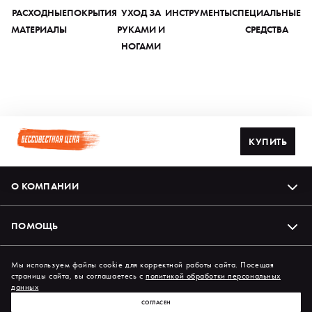
РАСХОДНЫЕ
ПОКРЫТИЯ
УХОД ЗА
ИНСТРУМЕНТЫ
СПЕЦИАЛЬНЫЕ
МАТЕРИАЛЫ
РУКАМИ И
СРЕДСТВА
НОГАМИ
КУПИТЬ
О КОМПАНИИ
ПОМОЩЬ
Подпишись на нас в соцсетях
Мы используем файлы cookie для корректной работы сайта. Посещая
страницы сайта, вы соглашаетесь с
политикой обработки персональных
данных
СОГЛАСЕН