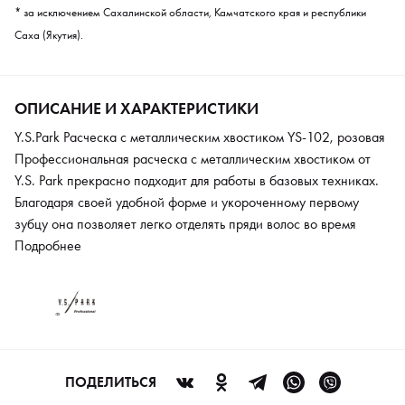
* за исключением Сахалинской области, Камчатского края и республики
Саха (Якутия).
ОПИСАНИЕ И ХАРАКТЕРИСТИКИ
Y.S.Park Расческа с металлическим хвостиком YS-102, розовая
Профессиональная расческа с металлическим хвостиком от
Y.S. Park прекрасно подходит для работы в базовых техниках.
Благодаря своей удобной форме и укороченному первому
зубцу она позволяет легко отделять пряди волос во время
стрижки, окрашивания или химзавивки. А за счет особой
Подробнее
технологии расположения зубцов расческа равномерно
прочесывает каждую прядь. Аксессуар изготовлен из особого
прочного и гибкого пластика, который не боится воздействия
химических веществ и больших температур (до 220 градусов).
ПОДЕЛИТЬСЯ