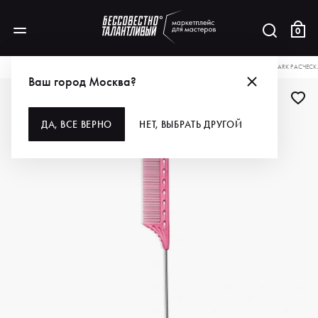
0
КАТАЛОГ
ДЛЯ ВОЛОС
ИНСТРУМЕНТЫ
РАСЧЕСКИ, ЩЕТКИ, БРАШИ
Y.S.PARK РАСЧЕ
Ваш город Москва?
ДА, ВСЕ ВЕРНО
НЕТ, ВЫБРАТЬ ДРУГОЙ