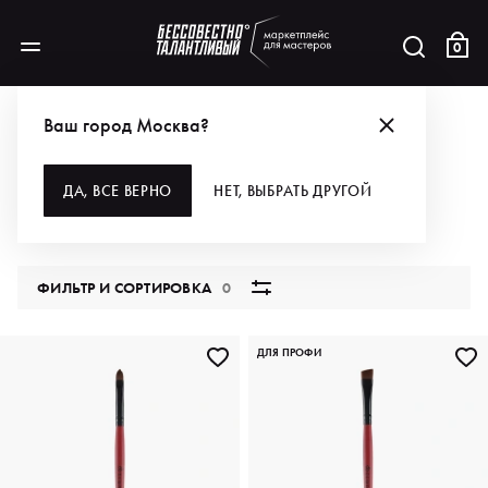
0
АКЦИИ
УСКОРЯЕМСЯ — САМЫЙ ЧЕРНЫЙ СЕЙЛ В СИЛЕ!
ДЛЯ МАКИЯЖА
Ваш город Москва?
ДЛЯ МАКИЯЖА
ДА, ВСЕ ВЕРНО
НЕТ, ВЫБРАТЬ ДРУГОЙ
57 продуктов
ФИЛЬТР И СОРТИРОВКА
0
ДЛЯ ПРОФИ