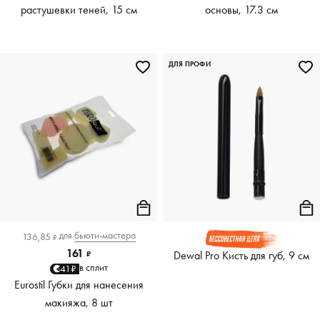
растушевки теней, 15 см
основы, 17.3 см
ДЛЯ ПРОФИ
для
бьюти-мастера
136,85
₽
161
Dewal Pro Кисть для губ, 9 см
₽
в сплит
41₽
Eurostil Губки для нанесения
макияжа, 8 шт