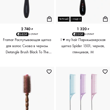
ЧЕРНЫЙ
+ ЕЩЕ 5
2 740
1 320
₽
₽
в сплит
в сплит
685₽
330₽
Framar Распутывающая щетка
I ♥ my hair Парикмахерская
для волос Снова в черном
щетка Spider 1501, черная,
Detangle Brush Black To The
глянцевая, M
Future