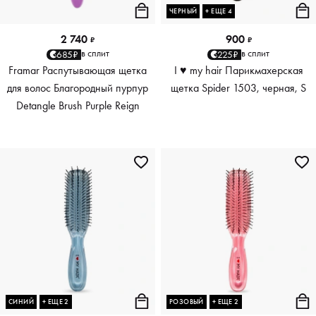
ЧЕРНЫЙ
+ ЕЩЕ 4
2 740
900
₽
₽
в сплит
в сплит
685₽
225₽
Framar Распутывающая щетка
I ♥ my hair Парикмахерская
для волос Благородный пурпур
щетка Spider 1503, черная, S
Detangle Brush Purple Reign
СИНИЙ
+ ЕЩЕ 2
РОЗОВЫЙ
+ ЕЩЕ 2