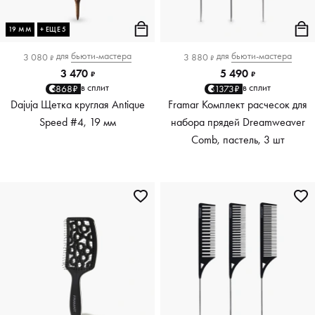
19 ММ
+ ЕЩЕ 5
для
бьюти-мастера
для
бьюти-мастера
3 080
3 880
₽
₽
3 470
5 490
₽
₽
в сплит
в сплит
868₽
1373₽
Dajuja Щетка круглая Antique
Framar Комплект расчесок для
Speed #4, 19 мм
набора прядей Dreamweaver
Comb, пастель, 3 шт