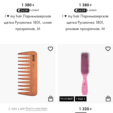
1 380
1 380
₽
₽
в сплит
в сплит
345₽
345₽
I ♥ my hair Парикмахерская
I ♥ my hair Парикмахерская
щетка Русалочка 1801, синяя
щетка Русалочка 1801,
прозрачная, M
розовая прозрачная, M
РОЗОВЫЙ
+ ЕЩЕ 5
для
бьюти-мастера
1 320
2 580
₽
₽