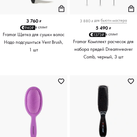
для
бьюти-мастера
3 760
3 880
₽
₽
в сплит
940₽
5 490
₽
Framar Щетка для сушки волос
в сплит
1373₽
Framar Комплект расчесок для
Надо подсушиться Vent Brush,
набора прядей Dreamweaver
1 шт
Comb, черный, 3 шт