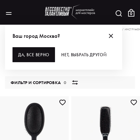
0
АКЦИИ
ПОКУПАЙ — ВЕДЬ ВСЕ ТАКИЕ РАЗНЫЕ И НЕПОХОЖИЕ!
ДЛЯ ВОЛОС
ИНСТРУМЕ
Ваш город Москва?
РАСЧЕСКИ, ЩЕТКИ, БРАШИ
ДА, ВСЕ ВЕРНО
НЕТ, ВЫБРАТЬ ДРУГОЙ
48 продуктов
ФИЛЬТР И СОРТИРОВКА
0