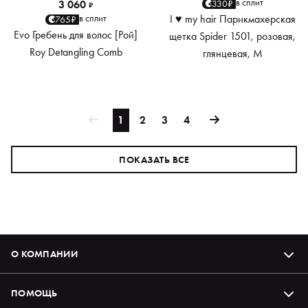
в сплит
330₽
3 060
₽
I ♥ my hair Парикмахерская
в сплит
765₽
Evo Гребень для волос [Рой]
щетка Spider 1501, розовая,
Roy Detangling Comb
глянцевая, M
1
2
3
4
ПОКАЗАТЬ ВСЕ
О КОМПАНИИ
ПОМОЩЬ