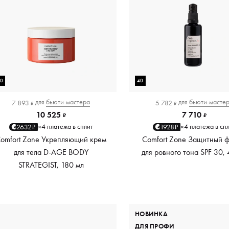
80
40
для
бьюти-мастера
для
бьюти-масте
7 893
5 782
₽
₽
10 525
7 710
₽
₽
4 платежа в сплит
4 платежа в сп
2632₽
1928₽
×
×
omfort Zone Укрепляющий крем
Comfort Zone Защитный 
для тела D-AGE BODY
для ровного тона SPF 30,
STRATEGIST, 180 мл
НОВИНКА
ДЛЯ ПРОФИ