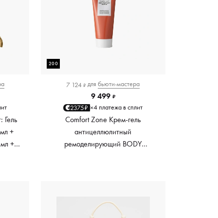
200
ра
для
бьюти-мастера
7 124
₽
9 499
₽
лит
4 платежа в сплит
2375₽
×
: Гель
Comfort Zone Крем-гель
 мл +
антицеллюлитный
 мл +
ремоделирующий BODY
 100 мл
STRATEGIST, 200 мл