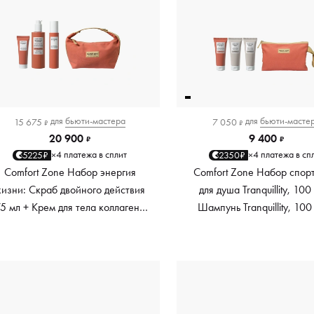
для
бьюти-мастера
для
бьюти-масте
15 675
7 050
₽
₽
20 900
9 400
₽
₽
4 платежа в сплит
4 платежа в сп
5225₽
2350₽
×
×
Comfort Zone Набор энергия
Comfort Zone Набор спорт
изни: Скраб двойного действия
для душа Tranquillity, 100
5 мл + Крем для тела коллаген+
Шампунь Tranquillity, 100
250 мл + Масло укрепляющее
Крем d-age Body strategist,
100 мл