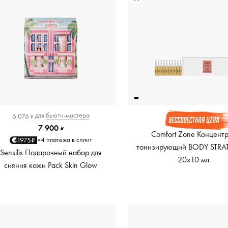
для
бьюти-мастера
6 076
₽
7 900
₽
Comfort Zone Концент
4 платежа в сплит
1975₽
×
тонизирующий BODY STRAT
Sensilis Подарочный набор для
20x10 мл
сияния кожи Pack Skin Glow