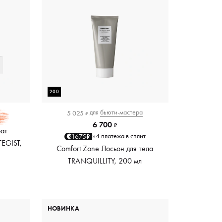
200
для
бьюти-мастера
5 025
₽
6 700
₽
рат
4 платежа в сплит
1675₽
×
EGIST,
Comfort Zone Лосьон для тела
TRANQUILLITY, 200 мл
НОВИНКА