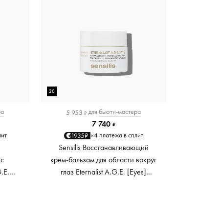
20
ра
для
бьюти-мастера
5 953
₽
7 740
₽
лит
4 платежа в сплит
1935₽
×
й
Sensilis Восстанавливающий
 c
крем-бальзам для области вокруг
G.E.
глаз Eternalist A.G.E. [Eyes]
ging
Advanced Anti-Wrinkles Complex,
 мл
20 мл