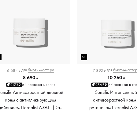
0
50
для
бьюти-мастера
для
бьюти-масте
6 684
7 892
₽
₽
8 690
10 260
₽
₽
4 платежа в сплит
4 платежа в сп
2173₽
2565₽
×
×
ensilis Антивозрастной дневной
Sensilis Интенсивны
крем с антигликирующим
антивозрастной крем
действием Eternalist A.G.E. [Day
ретинолом Eternalist A.
ream] Anti-Glycation Day Cream,
[Retinol] Intensive Antia
50 мл
Transforming Cream, 50