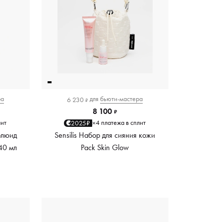
ра
для
бьюти-мастера
6 230
₽
8 100
₽
лит
4 платежа в сплит
2025₽
×
флюид
Sensilis Набор для сияния кожи
 40 мл
Pack Skin Glow